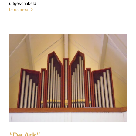
voor
uitgeschakeld
Maranathakerk
Lees meer
“De Ark”