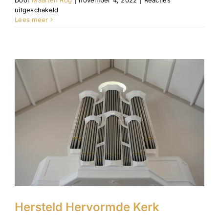
Door
Maarten Rog
|
november 4, 2022
|
Reacties
voor
uitgeschakeld
Dorpskerk
Lees meer
Hersteld Hervormde Kerk