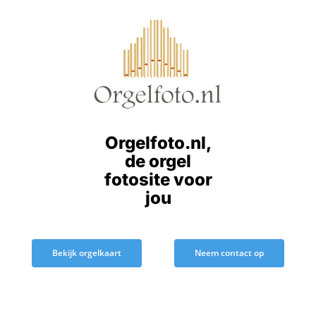
Ga
naar
inhoud
Orgelfoto.nl,
de orgel
fotosite voor
jou
Bekijk orgelkaart
Neem contact op