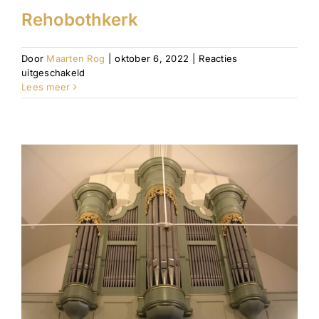
Rehobothkerk
Door
Maarten Rog
|
oktober 6, 2022
|
Reacties
voor
uitgeschakeld
Rehobothkerk
Lees meer