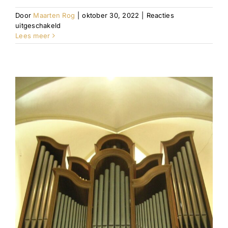
Door
Maarten Rog
|
oktober 30, 2022
|
Reacties
voor
uitgeschakeld
Hersteld
Lees meer
Hervormde
Kerk