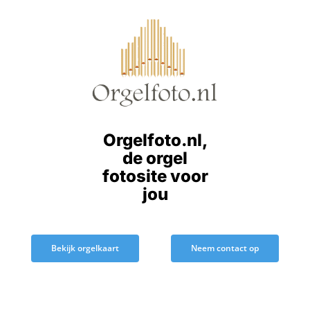
Ga
naar
inhoud
Orgelfoto.nl,
de orgel
fotosite voor
jou
Bekijk orgelkaart
Neem contact op