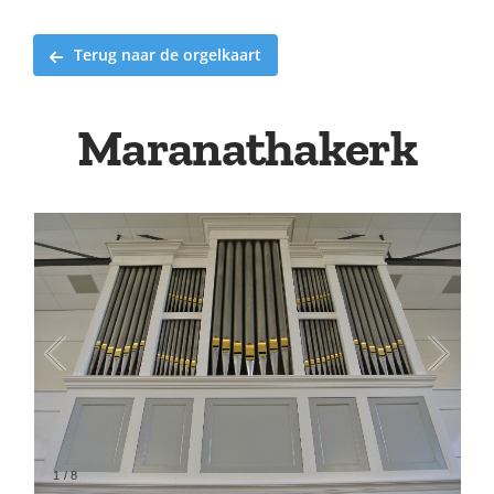
Terug naar de orgelkaart
Maranathakerk
1
/
8