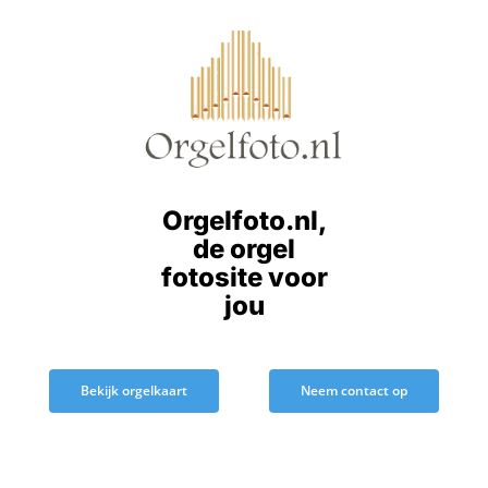
Ga
naar
inhoud
Orgelfoto.nl,
de orgel
fotosite voor
jou
Bekijk orgelkaart
Neem contact op