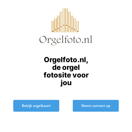
Ga
naar
inhoud
Orgelfoto.nl,
de orgel
fotosite voor
jou
Bekijk orgelkaart
Neem contact op