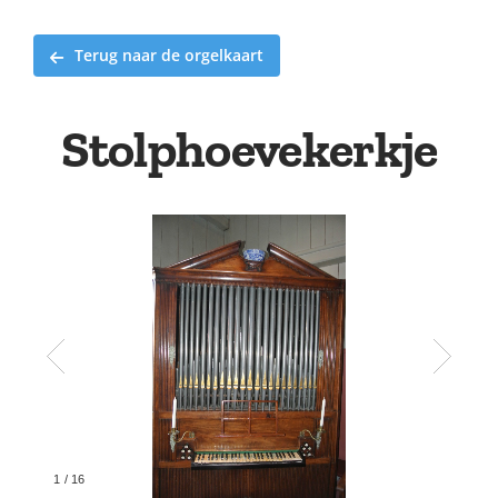
Terug naar de orgelkaart
Stolphoevekerkje
1
/
16