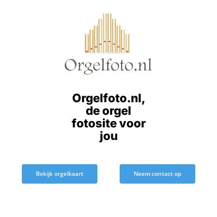
Ga
naar
inhoud
Orgelfoto.nl,
de orgel
fotosite voor
jou
Bekijk orgelkaart
Neem contact op