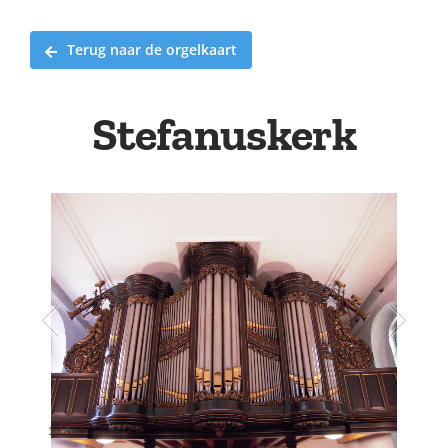
Terug naar de orgelkaart
Stefanuskerk
2
/
9