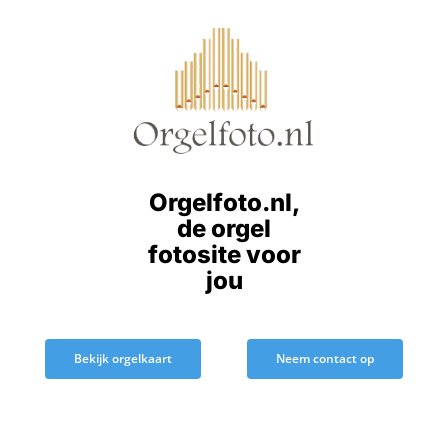
Ga
naar
inhoud
Orgelfoto.nl,
de orgel
fotosite voor
jou
Bekijk orgelkaart
Neem contact op