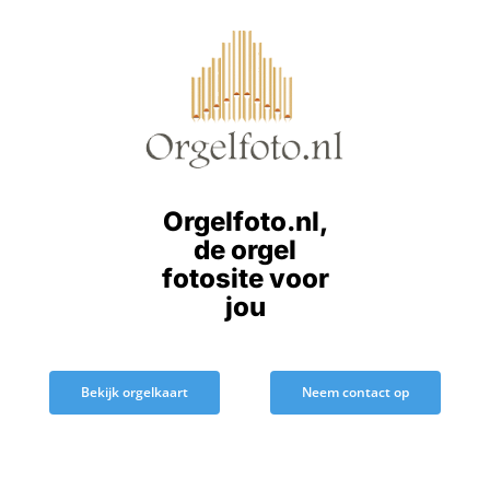
Ga
naar
inhoud
Orgelfoto.nl,
de orgel
fotosite voor
jou
Bekijk orgelkaart
Neem contact op