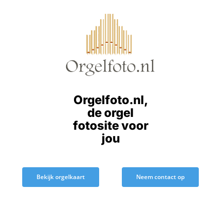
Ga
naar
inhoud
Orgelfoto.nl,
de orgel
fotosite voor
jou
Bekijk orgelkaart
Neem contact op