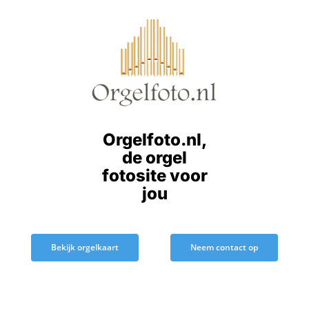
Ga
naar
inhoud
Orgelfoto.nl,
de orgel
fotosite voor
jou
Bekijk orgelkaart
Neem contact op