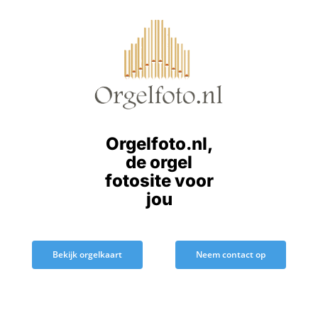
Ga
naar
inhoud
Orgelfoto.nl,
de orgel
fotosite voor
jou
Bekijk orgelkaart
Neem contact op