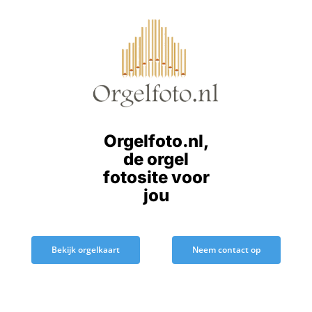
Ga
naar
inhoud
Orgelfoto.nl,
de orgel
fotosite voor
jou
Bekijk orgelkaart
Neem contact op