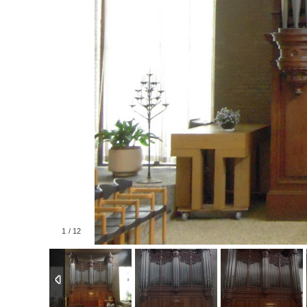
1
/
12