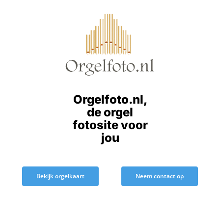
Ga
naar
inhoud
Orgelfoto.nl,
de orgel
fotosite voor
jou
Bekijk orgelkaart
Neem contact op