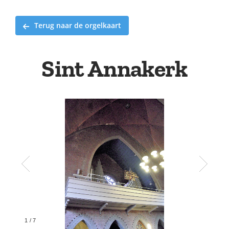
Terug naar de orgelkaart
Sint Annakerk
1
/
7