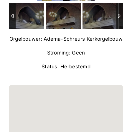
Orgelbouwer: Adema-Schreurs Kerkorgelbouw
Stroming: Geen
Status: Herbestemd