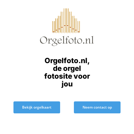
Ga
naar
inhoud
Orgelfoto.nl,
de orgel
fotosite voor
jou
Bekijk orgelkaart
Neem contact op