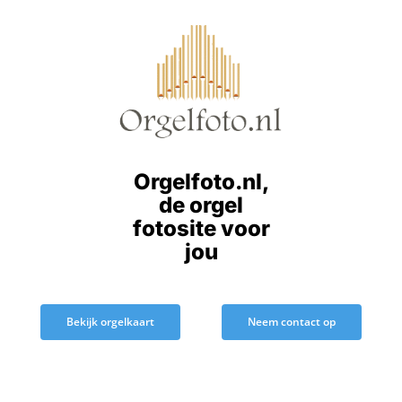
Ga
naar
inhoud
Orgelfoto.nl,
de orgel
fotosite voor
jou
Bekijk orgelkaart
Neem contact op