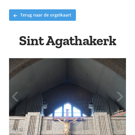
Terug naar de orgelkaart
Sint Agathakerk
1
/
12