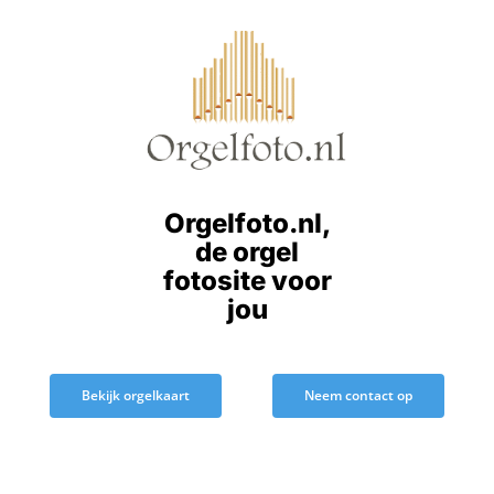
Ga
naar
inhoud
Orgelfoto.nl,
de orgel
fotosite voor
jou
Bekijk orgelkaart
Neem contact op