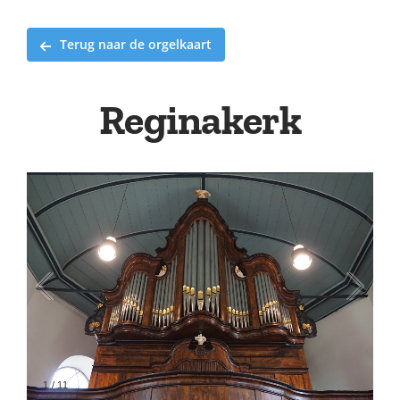
Terug naar de orgelkaart
Reginakerk
1
/
11