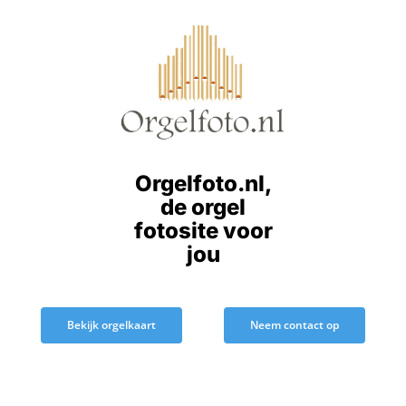
Ga
naar
inhoud
Orgelfoto.nl,
de orgel
fotosite voor
jou
Bekijk orgelkaart
Neem contact op