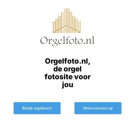
Ga
naar
inhoud
Orgelfoto.nl,
de orgel
fotosite voor
jou
Bekijk orgelkaart
Neem contact op