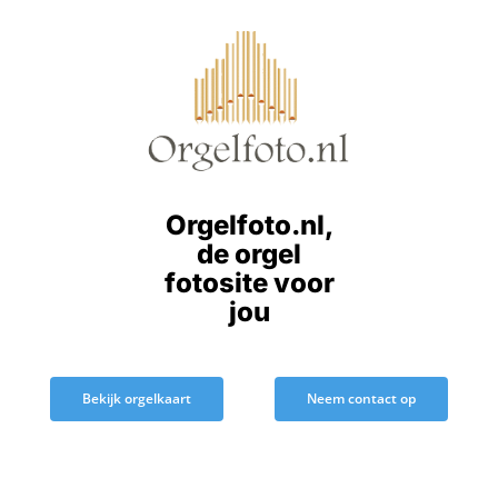
Ga
naar
inhoud
Orgelfoto.nl,
de orgel
fotosite voor
jou
Bekijk orgelkaart
Neem contact op