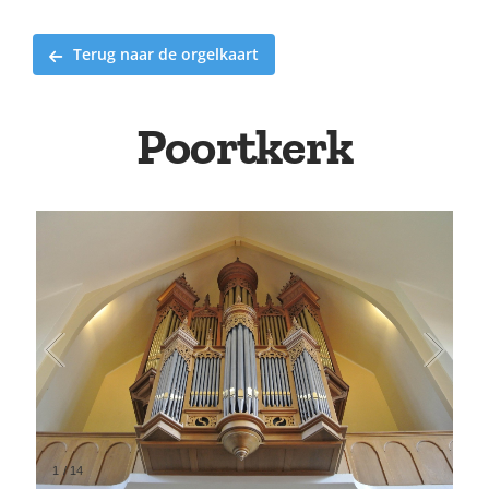
Terug naar de orgelkaart
Poortkerk
1
/
14