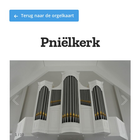
Terug naar de orgelkaart
Pniëlkerk
1
/
10