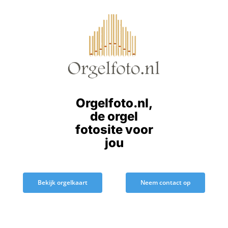
Ga
naar
inhoud
Orgelfoto.nl,
de orgel
fotosite voor
jou
Bekijk orgelkaart
Neem contact op