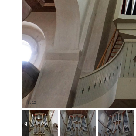
1
/
12