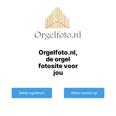
Ga
naar
inhoud
Orgelfoto.nl,
de orgel
fotosite voor
jou
Bekijk orgelkaart
Neem contact op