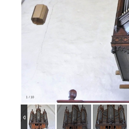
1
/
10