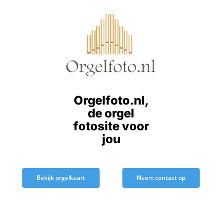
Ga
naar
inhoud
Orgelfoto.nl,
de orgel
fotosite voor
jou
Bekijk orgelkaart
Neem contact op