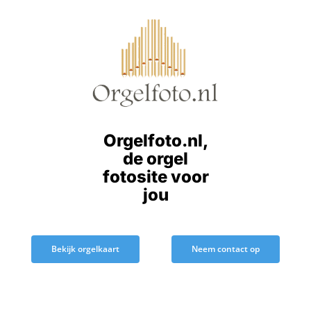
Ga
naar
inhoud
Orgelfoto.nl,
de orgel
fotosite voor
jou
Bekijk orgelkaart
Neem contact op