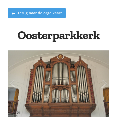
Terug naar de orgelkaart
Oosterparkkerk
1
/
20