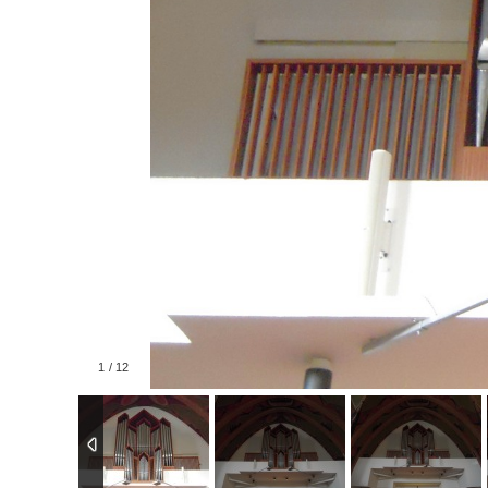
1
/
12