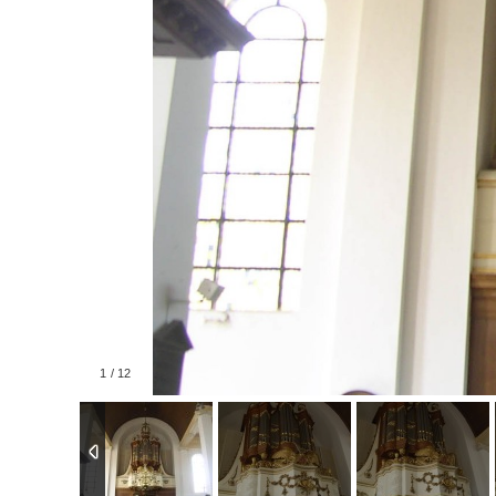
1
/
12