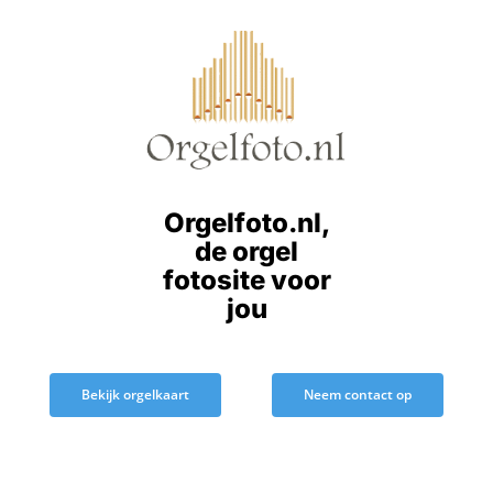
Ga
naar
inhoud
Orgelfoto.nl,
de orgel
fotosite voor
jou
Bekijk orgelkaart
Neem contact op