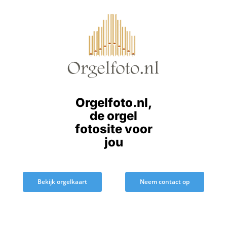
Ga
naar
inhoud
Orgelfoto.nl,
de orgel
fotosite voor
jou
Bekijk orgelkaart
Neem contact op