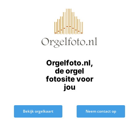
Ga
naar
inhoud
Orgelfoto.nl,
de orgel
fotosite voor
jou
Bekijk orgelkaart
Neem contact op