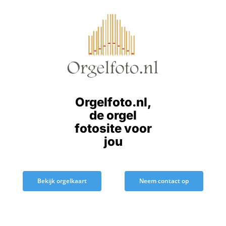
Ga
naar
inhoud
Orgelfoto.nl,
de orgel
fotosite voor
jou
Bekijk orgelkaart
Neem contact op