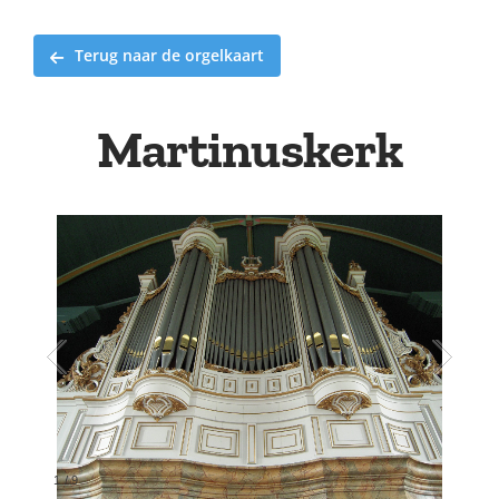
Terug naar de orgelkaart
Martinuskerk
1
/
9