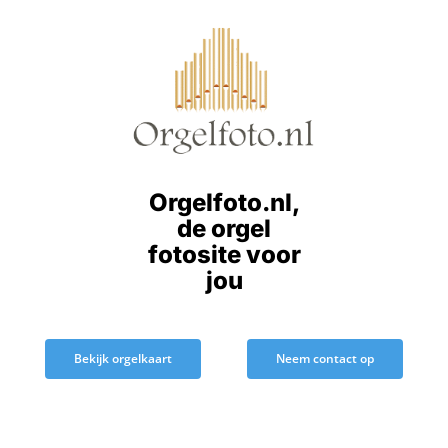
Ga
naar
inhoud
Orgelfoto.nl,
de orgel
fotosite voor
jou
Bekijk orgelkaart
Neem contact op