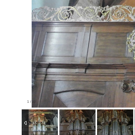
1
/
10