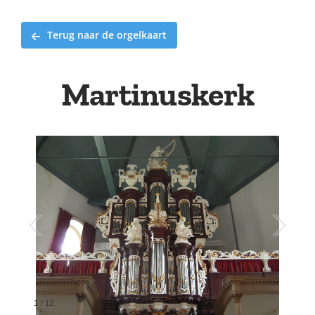
Terug naar de orgelkaart
Martinuskerk
1
/
12