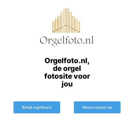
Ga
naar
inhoud
Orgelfoto.nl,
de orgel
fotosite voor
jou
Bekijk orgelkaart
Neem contact op