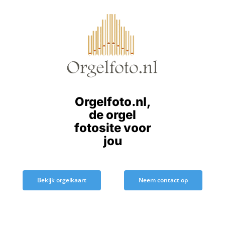
Ga
naar
inhoud
Orgelfoto.nl,
de orgel
fotosite voor
jou
Bekijk orgelkaart
Neem contact op