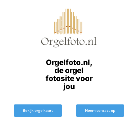
Ga
naar
inhoud
Orgelfoto.nl,
de orgel
fotosite voor
jou
Bekijk orgelkaart
Neem contact op