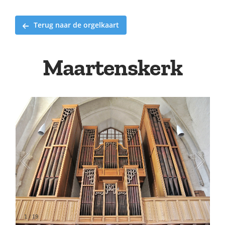
Terug naar de orgelkaart
Maartenskerk
2
/
19