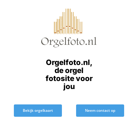
Ga
naar
inhoud
Orgelfoto.nl,
de orgel
fotosite voor
jou
Bekijk orgelkaart
Neem contact op