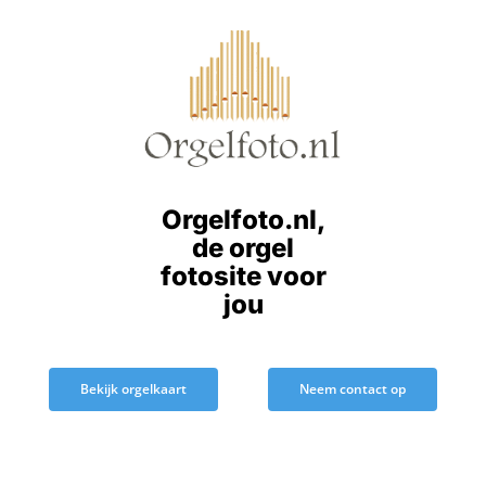
Ga
naar
inhoud
Orgelfoto.nl,
de orgel
fotosite voor
jou
Bekijk orgelkaart
Neem contact op