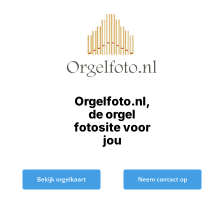
Ga
naar
inhoud
Orgelfoto.nl,
de orgel
fotosite voor
jou
Bekijk orgelkaart
Neem contact op