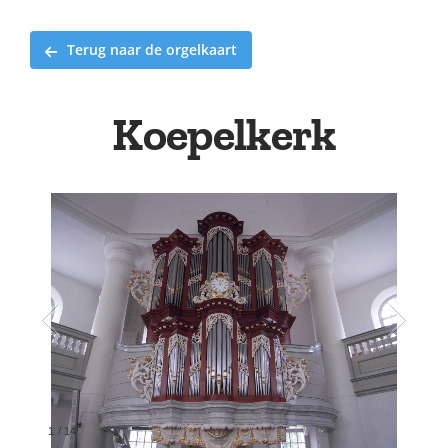
Terug naar de orgelkaart
Koepelkerk
1
/
14