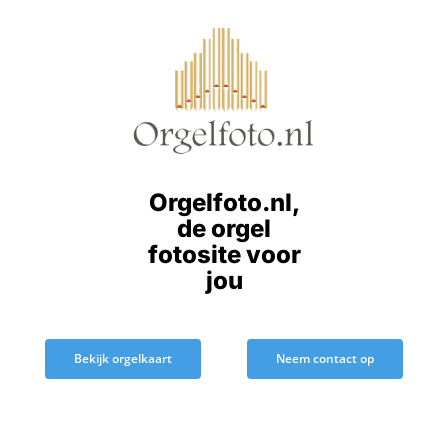
Ga
naar
inhoud
Orgelfoto.nl,
de orgel
fotosite voor
jou
Bekijk orgelkaart
Neem contact op