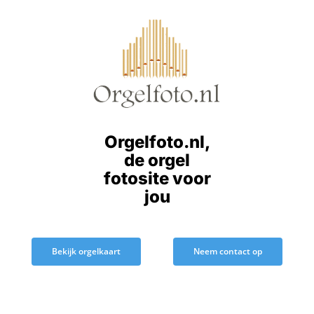
Ga
naar
inhoud
Orgelfoto.nl,
de orgel
fotosite voor
jou
Bekijk orgelkaart
Neem contact op