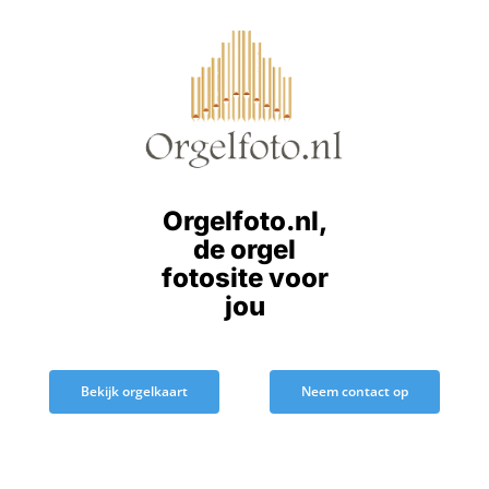
Ga
naar
inhoud
Orgelfoto.nl,
de orgel
fotosite voor
jou
Bekijk orgelkaart
Neem contact op