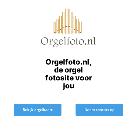
Ga
naar
inhoud
Orgelfoto.nl,
de orgel
fotosite voor
jou
Bekijk orgelkaart
Neem contact op