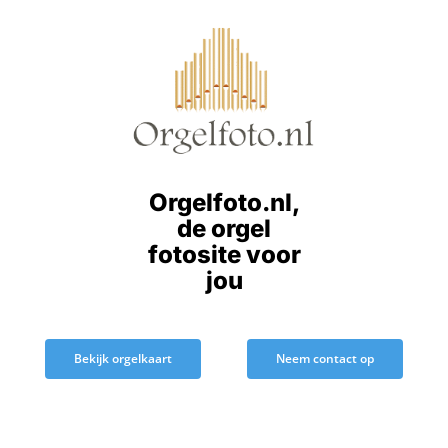
Ga
naar
inhoud
Orgelfoto.nl,
de orgel
fotosite voor
jou
Bekijk orgelkaart
Neem contact op