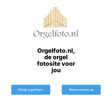
Ga
naar
inhoud
Orgelfoto.nl,
de orgel
fotosite voor
jou
Bekijk orgelkaart
Neem contact op