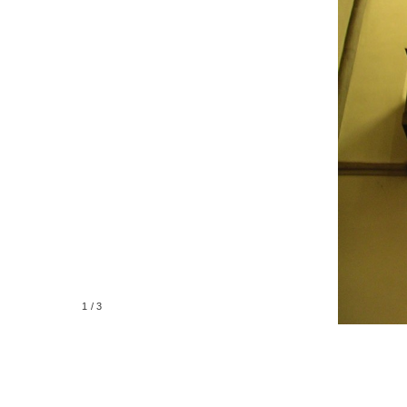
1
/
3