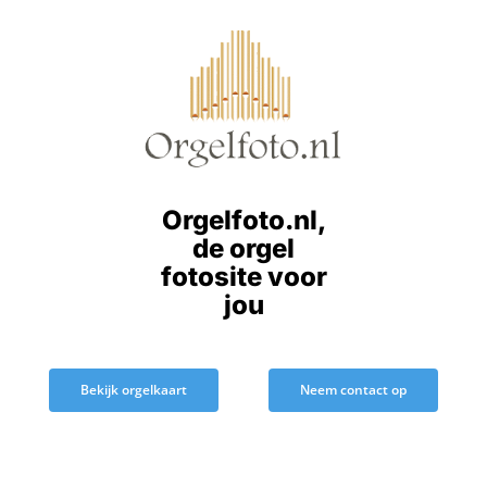
Ga
naar
inhoud
Orgelfoto.nl,
de orgel
fotosite voor
jou
Bekijk orgelkaart
Neem contact op