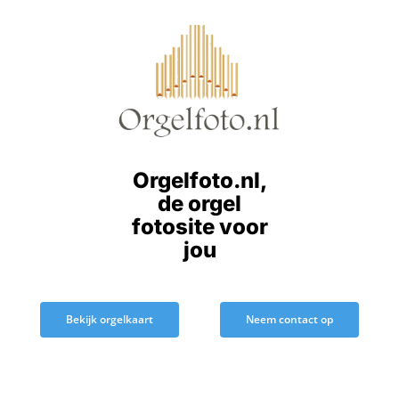
Ga
naar
inhoud
Orgelfoto.nl,
de orgel
fotosite voor
jou
Bekijk orgelkaart
Neem contact op