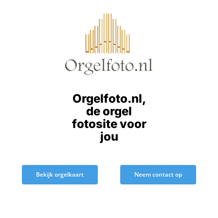
Ga
naar
inhoud
Orgelfoto.nl,
de orgel
fotosite voor
jou
Bekijk orgelkaart
Neem contact op