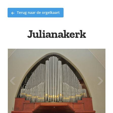
Terug naar de orgelkaart
Julianakerk
1
/
10