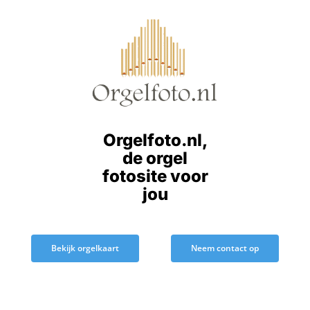
Ga
naar
inhoud
Orgelfoto.nl,
de orgel
fotosite voor
jou
Bekijk orgelkaart
Neem contact op